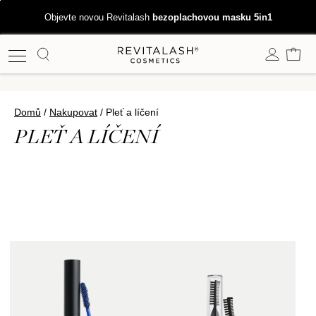
Přejít
Objevte novou Revitalash
bezoplachovou masku 5in1
k
obsahu
Koš
Domů
/
Nakupovat
/
Pleť a líčení
KOLEKCE:
PLEŤ A LÍČENÍ