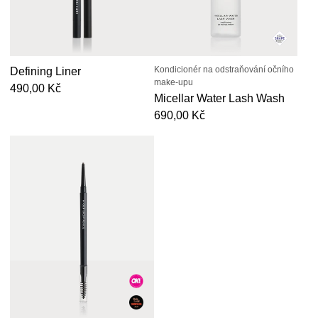
Kondicionér na odstraňování očního
Defining Liner
make-upu
Běžná cena
490,00 Kč
Micellar Water Lash Wash
Běžná cena
690,00 Kč