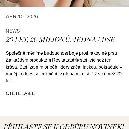
APR 15, 2026
NEWS
20 LET, 20 MILIONŮ, JEDNA MISE
Společně měníme budoucnost boje proti rakovině prsu
Za každým produktem RevitaLash® stojí víc než jen
krása. Stojí za ním příběh, který začal láskou, pokračuje v
naději a dnes se proměnil v globální misi. Již více než 20
let...
20 let, 20 milionů, jedna mise
ČTĚTE DÁLE
PŘIHLASTE SE K ODBĚRU NOVINEK!