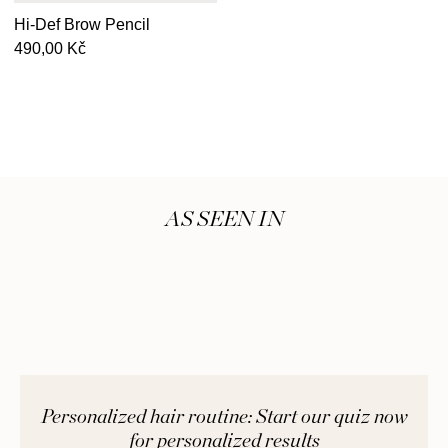
Hi-Def Brow Pencil
Běžná cena
490,00 Kč
AS SEEN IN
Personalized hair routine: Start our quiz now
for personalized results