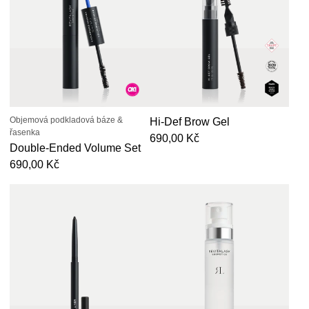
Objemová podkladová báze &
Hi-Def Brow Gel
řasenka
Běžná cena
690,00 Kč
Double-Ended Volume Set
Běžná cena
690,00 Kč