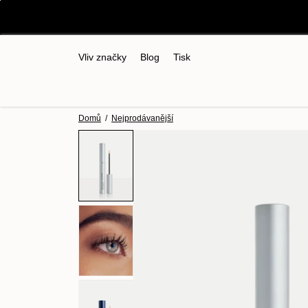
Přejít
k
obsahu
Vliv značky
Blog
Tisk
Domů
/
Nejprodávanější