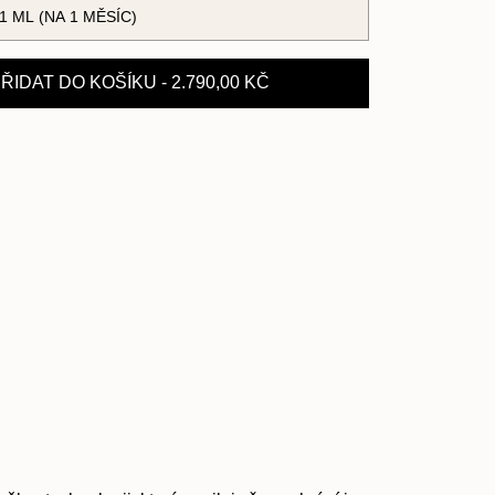
 na řasy
Duo pro krásné řasy a
1 ML (NA 1 MĚSÍC)
 Advanced
OBOČÍ
ive
ŘIDAT DO KOŠÍKU
- 2.790,00 KČ
ví produktu RevitaLash® Advanced
ožství produktu RevitaLash® Adva