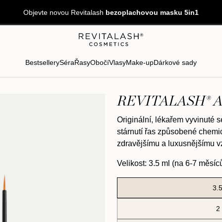
Objevte novou Revitalash
bezoplachovou masku 5in1
Bestsellery
Séra
Řasy
Obočí
Vlasy
Make-up
Dárkové sady
REVITALASH® 
Originální, lékařem vyvinuté 
stárnutí řas způsobené chemic
zdravějšímu a luxusnějšímu v
Velikost
: 3.5 ml (na 6-7 měsíc
3.
2