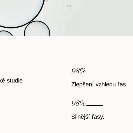
98
%
ké studie
Zlepšení vzhledu řas
98
%
Silnější řasy.