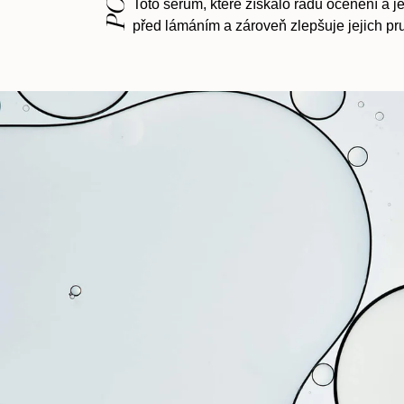
Toto sérum, které získalo řadu ocenění a j
před lámáním a zároveň zlepšuje jejich pr