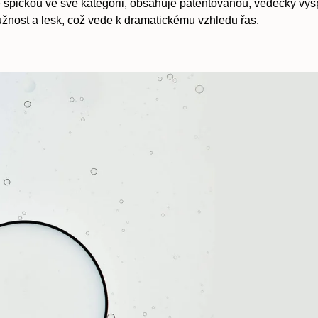
e špičkou ve své kategorii, obsahuje patentovanou, vědecky vyspě
užnost a lesk, což vede k dramatickému vzhledu řas.