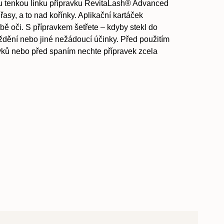
 tenkou linku přípravku RevitaLash® Advanced
řasy, a to nad kořínky. Aplikační kartáček
ě oči. S přípravkem šetřete – kdyby stekl do
ždění nebo jiné nežádoucí účinky. Před použitím
vků nebo před spaním nechte přípravek zcela