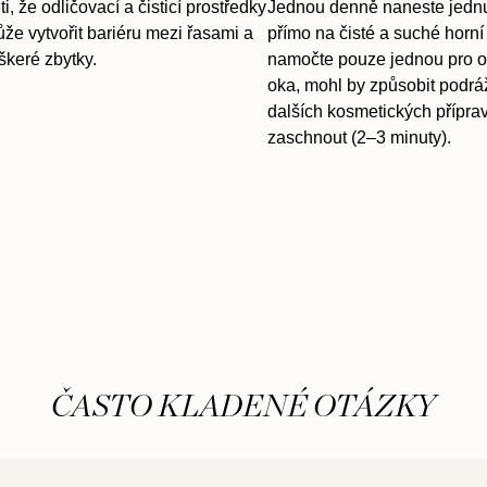
 že odličovací a čisticí prostředky
Jednou denně naneste jednu
že vytvořit bariéru mezi řasami a
přímo na čisté a suché horní 
škeré zbytky.
namočte pouze jednou pro ob
oka, mohl by způsobit podrá
dalších kosmetických přípra
zaschnout (2–3 minuty).
ČASTO KLADENÉ OTÁZKY