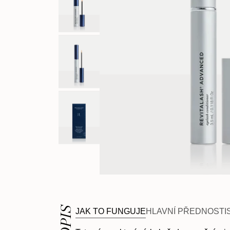
Dárková sada na obočí
RevitaLa
Spotlight Collections
POPIS
JAK TO FUNGUJE
HLAVNÍ PŘEDNOSTI