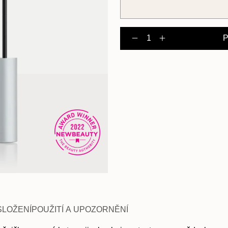
sh® Advanced
Dárková sada na řasy
RevitaBrow® Advanced
Duo pro krásné ŘASY a
Kondicionér
RevitaLash®
Spotlight Collections
obočí
Sensit
P
Snížit množst
Zvýšit mn
SLOŽENÍ
POUŽITÍ A UPOZORNĚNÍ