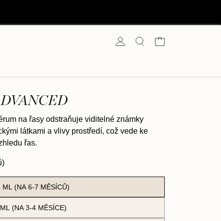
Košík
ADVANCED
sérum na řasy odstraňuje viditelné známky
kými látkami a vlivy prostředí, což vede ke
zhledu řas.
ů)
5 ML (NA 6-7 MĚSÍCŮ)
 ML (NA 3-4 MĚSÍCE)